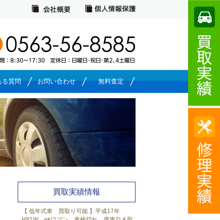
ある質問
お問い合わせ
無料査定
買取実績一覧
買取実績情報
【 低年式車 買取り可能 】平成17年
H81W ekワゴン 車検切れ 廃車引き取