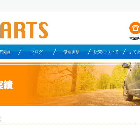
取実績
ブログ
修理実績
販売について
よく
故