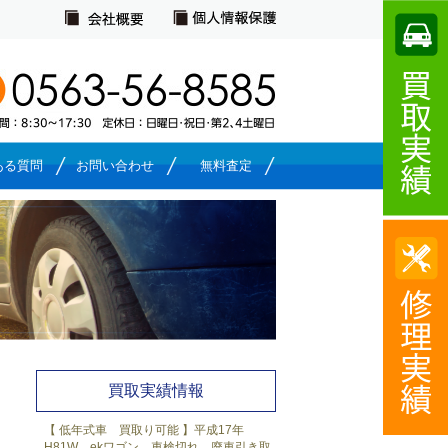
ある質問
お問い合わせ
無料査定
買取実績一覧
買取実績情報
【 低年式車 買取り可能 】平成17年
H81W ekワゴン 車検切れ 廃車引き取