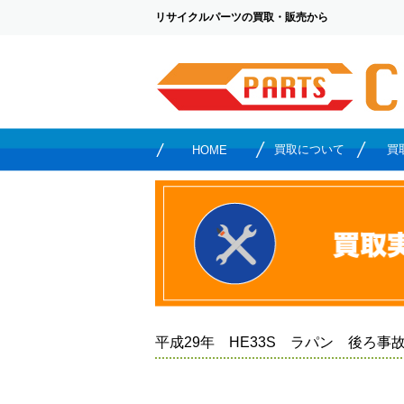
リサイクルパーツの買取・販売から
買取について
買
HOME
平成29年 HE33S ラパン 後ろ事