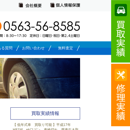
ある質問
お問い合わせ
無料査定
買取実績一覧
買取実績情報
【 低年式車 買取り可能 】平成17年
H81W ekワゴン 車検切れ 廃車引き取