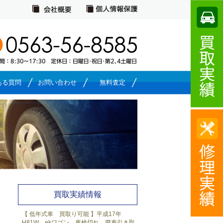
ある質問
お問い合わせ
無料査定
買取実績一覧
買取実績情報
【 低年式車 買取り可能 】平成17年
H81W ekワゴン 車検切れ 廃車引き取